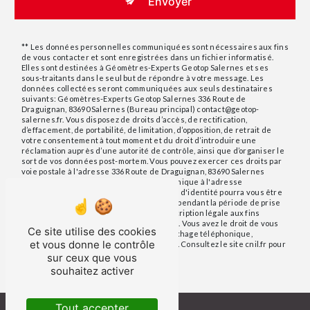
Envoyer
** Les données personnelles communiquées sont nécessaires aux fins
de vous contacter et sont enregistrées dans un fichier informatisé.
Elles sont destinées à Géomètres-Experts Geotop Salernes et ses
sous-traitants dans le seul but de répondre à votre message. Les
données collectées seront communiquées aux seuls destinataires
suivants: Géomètres-Experts Geotop Salernes 336 Route de
Draguignan, 83690 Salernes (Bureau principal) contact@geotop-
salernes.fr. Vous disposez de droits d’accès, de rectification,
d’effacement, de portabilité, de limitation, d’opposition, de retrait de
votre consentement à tout moment et du droit d’introduire une
réclamation auprès d’une autorité de contrôle, ainsi que d’organiser le
sort de vos données post-mortem. Vous pouvez exercer ces droits par
voie postale à l'adresse 336 Route de Draguignan, 83690 Salernes
(Bureau principal) ou par courrier électronique à l'adresse
contact@geotop-salernes.fr. Un justificatif d'identité pourra vous être
demandé. Nous conservons vos données pendant la période de prise
de contact puis pendant la durée de prescription légale aux fins
probatoires et de gestion des contentieux. Vous avez le droit de vous
Ce site utilise des cookies
inscrire sur la liste d'opposition au démarchage téléphonique,
et vous donne le contrôle
disponible à cette adresse:
Bloctel.gouv.fr
. Consultez le site cnil.fr pour
plus d’informations sur vos droits.
sur ceux que vous
souhaitez activer
Tout accepter