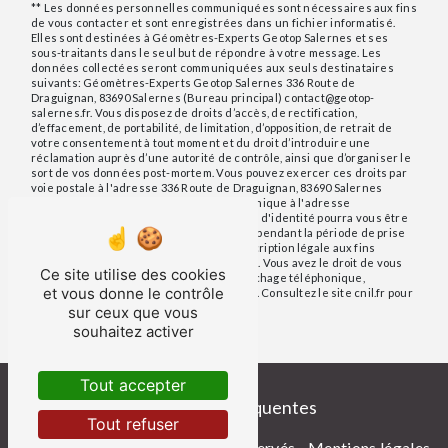
** Les données personnelles communiquées sont nécessaires aux fins
de vous contacter et sont enregistrées dans un fichier informatisé.
Elles sont destinées à Géomètres-Experts Geotop Salernes et ses
sous-traitants dans le seul but de répondre à votre message. Les
données collectées seront communiquées aux seuls destinataires
suivants: Géomètres-Experts Geotop Salernes 336 Route de
Draguignan, 83690 Salernes (Bureau principal) contact@geotop-
salernes.fr. Vous disposez de droits d’accès, de rectification,
d’effacement, de portabilité, de limitation, d’opposition, de retrait de
votre consentement à tout moment et du droit d’introduire une
réclamation auprès d’une autorité de contrôle, ainsi que d’organiser le
sort de vos données post-mortem. Vous pouvez exercer ces droits par
voie postale à l'adresse 336 Route de Draguignan, 83690 Salernes
(Bureau principal) ou par courrier électronique à l'adresse
contact@geotop-salernes.fr. Un justificatif d'identité pourra vous être
demandé. Nous conservons vos données pendant la période de prise
de contact puis pendant la durée de prescription légale aux fins
probatoires et de gestion des contentieux. Vous avez le droit de vous
Ce site utilise des cookies
inscrire sur la liste d'opposition au démarchage téléphonique,
et vous donne le contrôle
disponible à cette adresse:
Bloctel.gouv.fr
. Consultez le site cnil.fr pour
plus d’informations sur vos droits.
sur ceux que vous
souhaitez activer
Tout accepter
Recherches fréquentes
Tout refuser
©
Vistalid
- 2026 - Tous droits réservés -
Mentions légales