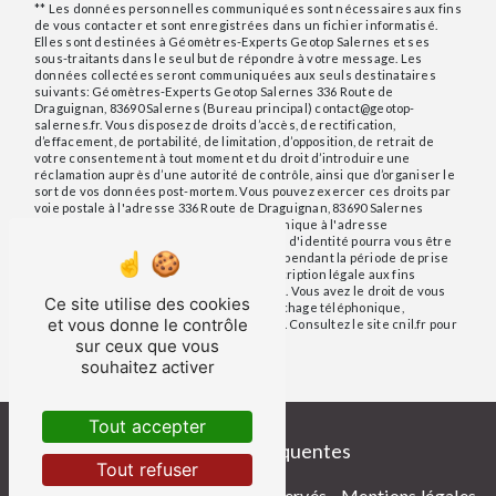
** Les données personnelles communiquées sont nécessaires aux fins
de vous contacter et sont enregistrées dans un fichier informatisé.
Elles sont destinées à Géomètres-Experts Geotop Salernes et ses
sous-traitants dans le seul but de répondre à votre message. Les
données collectées seront communiquées aux seuls destinataires
suivants: Géomètres-Experts Geotop Salernes 336 Route de
Draguignan, 83690 Salernes (Bureau principal) contact@geotop-
salernes.fr. Vous disposez de droits d’accès, de rectification,
d’effacement, de portabilité, de limitation, d’opposition, de retrait de
votre consentement à tout moment et du droit d’introduire une
réclamation auprès d’une autorité de contrôle, ainsi que d’organiser le
sort de vos données post-mortem. Vous pouvez exercer ces droits par
voie postale à l'adresse 336 Route de Draguignan, 83690 Salernes
(Bureau principal) ou par courrier électronique à l'adresse
contact@geotop-salernes.fr. Un justificatif d'identité pourra vous être
demandé. Nous conservons vos données pendant la période de prise
de contact puis pendant la durée de prescription légale aux fins
probatoires et de gestion des contentieux. Vous avez le droit de vous
Ce site utilise des cookies
inscrire sur la liste d'opposition au démarchage téléphonique,
et vous donne le contrôle
disponible à cette adresse:
Bloctel.gouv.fr
. Consultez le site cnil.fr pour
plus d’informations sur vos droits.
sur ceux que vous
souhaitez activer
Tout accepter
Recherches fréquentes
Tout refuser
©
Vistalid
- 2026 - Tous droits réservés -
Mentions légales