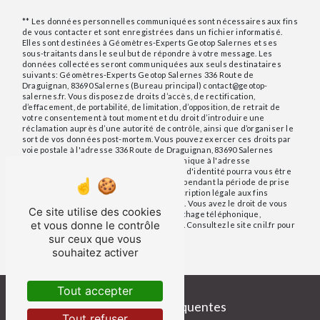
** Les données personnelles communiquées sont nécessaires aux fins
de vous contacter et sont enregistrées dans un fichier informatisé.
Elles sont destinées à Géomètres-Experts Geotop Salernes et ses
sous-traitants dans le seul but de répondre à votre message. Les
données collectées seront communiquées aux seuls destinataires
suivants: Géomètres-Experts Geotop Salernes 336 Route de
Draguignan, 83690 Salernes (Bureau principal) contact@geotop-
salernes.fr. Vous disposez de droits d’accès, de rectification,
d’effacement, de portabilité, de limitation, d’opposition, de retrait de
votre consentement à tout moment et du droit d’introduire une
réclamation auprès d’une autorité de contrôle, ainsi que d’organiser le
sort de vos données post-mortem. Vous pouvez exercer ces droits par
voie postale à l'adresse 336 Route de Draguignan, 83690 Salernes
(Bureau principal) ou par courrier électronique à l'adresse
contact@geotop-salernes.fr. Un justificatif d'identité pourra vous être
demandé. Nous conservons vos données pendant la période de prise
de contact puis pendant la durée de prescription légale aux fins
probatoires et de gestion des contentieux. Vous avez le droit de vous
Ce site utilise des cookies
inscrire sur la liste d'opposition au démarchage téléphonique,
et vous donne le contrôle
disponible à cette adresse:
Bloctel.gouv.fr
. Consultez le site cnil.fr pour
plus d’informations sur vos droits.
sur ceux que vous
souhaitez activer
Tout accepter
Recherches fréquentes
Tout refuser