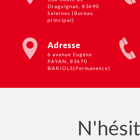
Draguignan, 83690
Salernes (Bureau
principal)
Adresse
6 avenue Eugène
PAYAN, 83670
BARJOLS(Permanence)
N'hésit