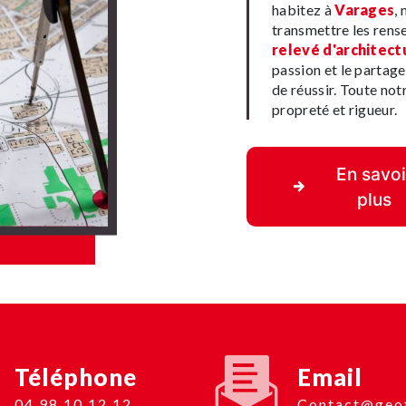
habitez à
Varages
,
transmettre les rens
relevé d'architect
passion et le partage
de réussir. Toute notr
propreté et rigueur.
En savoi
plus
Téléphone
Email
04 98 10 12 12
contact@geotop-