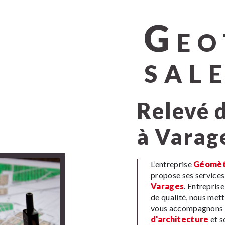
G
EO
SAL
relevé d'architecture
à Varag
L’entreprise
Géomèt
propose ses service
Varages
. Entrepris
de qualité, nous met
vous accompagnons a
d'architecture
et s