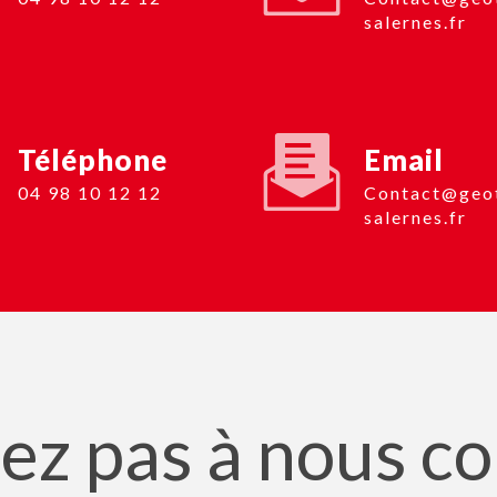
salernes.fr
Téléphone
Email
04 98 10 12 12
contact@geotop-
salernes.fr
ez pas à nous c