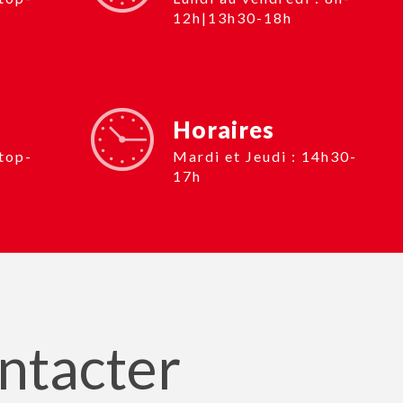
12h|13h30-18h
Horaires
Mardi et Jeudi : 14h30-
17h
ontacter