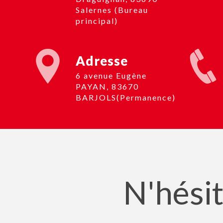
Salernes (Bureau
principal)
Adresse
6 avenue Eugène
PAYAN, 83670
BARJOLS(Permanence)
N'hésit