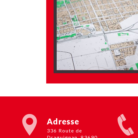
Adresse
336 Route de
Draguignan, 83690