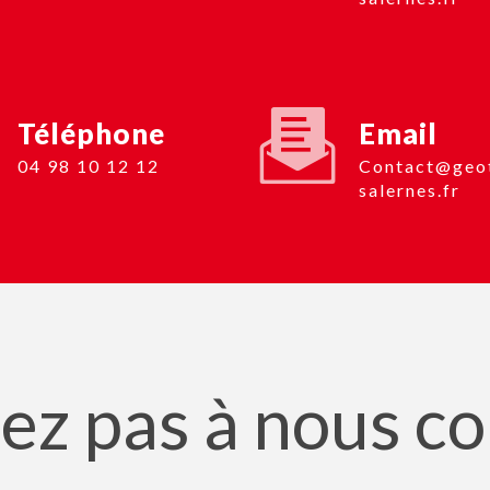
Téléphone
Email
04 98 10 12 12
contact@geotop-
salernes.fr
ez pas à nous c