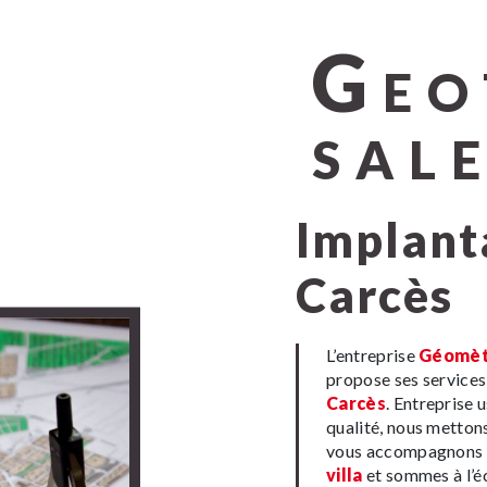
G
EO
SAL
implantation de villa à
Carcès
L’entreprise
Géomèt
propose ses service
Carcès
. Entreprise 
qualité, nous metton
vous accompagnons a
villa
et sommes à l’éc