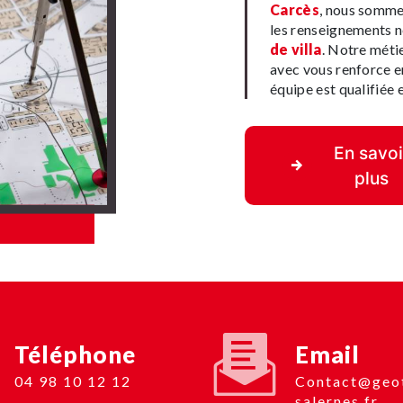
Carcès
, nous somme
les renseignements n
de villa
. Notre métie
avec vous renforce en
équipe est qualifiée e
En savoi
plus
Téléphone
Email
04 98 10 12 12
contact@geotop-
salernes.fr