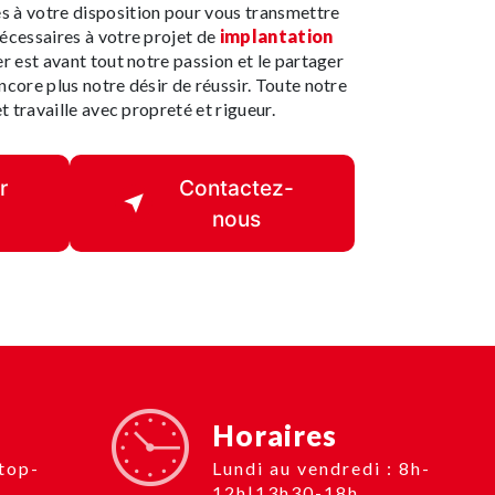
s à votre disposition pour vous transmettre
écessaires à votre projet de
implantation
r est avant tout notre passion et le partager
core plus notre désir de réussir. Toute notre
t travaille avec propreté et rigueur.
r
Contactez-
nous
Horaires
Lundi au vendredi : 8h-
12h|13h30-18h