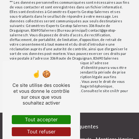
** Les données personnelles communiquées sont nécessaires aux fins
de vous contacter et sont enregistrées dans un fichier informatisé.
Elles sont destinées à Géomètres-Experts Geotop Salernes et ses
sous-traitants dans le seul but de répondre à votre message. Les
données collectées seront communiquées aux seuls destinataires
suivants: Géomètres-Experts Geotop Salernes 336 Route de
Draguignan, 83690 Salernes (Bureau principal) contact@geotop-
salernes.fr. Vous disposez de droits d’accès, de rectification,
d’effacement, de portabilité, de limitation, d’opposition, de retrait de
votre consentement à tout moment et du droit d’introduire une
réclamation auprès d’une autorité de contrôle, ainsi que d’organiser le
sort de vos données post-mortem. Vous pouvez exercer ces droits par
voie postale à l'adresse 336 Route de Draguignan, 83690 Salernes
(Bureau principal) ou par courrier électronique à l'adresse
contact@geotop-salernes.fr. Un justificatif d'identité pourra vous être
demandé. Nous conservons vos données pendant la période de prise
de contact puis pendant la durée de prescription légale aux fins
probatoires et de gestion des contentieux. Vous avez le droit de vous
Ce site utilise des cookies
inscrire sur la liste d'opposition au démarchage téléphonique,
et vous donne le contrôle
disponible à cette adresse:
Bloctel.gouv.fr
. Consultez le site cnil.fr pour
plus d’informations sur vos droits.
sur ceux que vous
souhaitez activer
Tout accepter
Recherches fréquentes
Tout refuser
©
Vistalid
- 2026 - Tous droits réservés -
Mentions légales