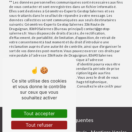
** Les données personnelles communiquées sont nécessaires aux fins
de vous contacter et sont enregistrées dans un fichier informatisé.
Elles sont destinées à Géomètres-Experts Geotop Salernes et ses
sous-traitants dans le seul but de répondre à votre message. Les
données collectées seront communiquées aux seuls destinataires
suivants: Géomètres-Experts Geotop Salernes 336 Route de
Draguignan, 83690 Salernes (Bureau principal) contact@geotop-
salernes.fr. Vous disposez de droits d’accès, de rectification,
d’effacement, de portabilité, de limitation, d’opposition, de retrait de
votre consentement à tout moment et du droit d’introduire une
réclamation auprès d’une autorité de contrôle, ainsi que d’organiser le
sort de vos données post-mortem. Vous pouvez exercer ces droits par
voie postale à l'adresse 336 Route de Draguignan, 83690 Salernes
(Bureau principal) ou par courrier électronique à l'adresse
contact@geotop-salernes.fr. Un justificatif d'identité pourra vous être
demandé. Nous conservons vos données pendant la période de prise
de contact puis pendant la durée de prescription légale aux fins
probatoires et de gestion des contentieux. Vous avez le droit de vous
Ce site utilise des cookies
inscrire sur la liste d'opposition au démarchage téléphonique,
et vous donne le contrôle
disponible à cette adresse:
Bloctel.gouv.fr
. Consultez le site cnil.fr pour
plus d’informations sur vos droits.
sur ceux que vous
souhaitez activer
Tout accepter
Recherches fréquentes
Tout refuser
©
Vistalid
- 2026 - Tous droits réservés -
Mentions légales