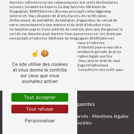
données collectées seront communiquées aux seuls destinataires
suivants: Géomètres-Experts Geotop Salernes 336 Route de
Draguignan, 83690 Salernes (Bureau principal) contact@geotop-
salernes.fr. Vous disposez de droits d’accès, de rectification,
d’effacement, de portabilité, de limitation, d’opposition, de retrait de
votre consentement à tout moment et du droit d’introduire une
réclamation auprès d’une autorité de contrôle, ainsi que d’organiser le
sort de vos données post-mortem. Vous pouvez exercer ces droits par
voie postale à l'adresse 336 Route de Draguignan, 83690 Salernes
(Bureau principal) ou par courrier électronique à l'adresse
contact@geotop-salernes.fr. Un justificatif d'identité pourra vous être
demandé. Nous conservons vos données pendant la période de prise
de contact puis pendant la durée de prescription légale aux fins
probatoires et de gestion des contentieux. Vous avez le droit de vous
Ce site utilise des cookies
inscrire sur la liste d'opposition au démarchage téléphonique,
et vous donne le contrôle
disponible à cette adresse:
Bloctel.gouv.fr
. Consultez le site cnil.fr pour
plus d’informations sur vos droits.
sur ceux que vous
souhaitez activer
Tout accepter
Recherches fréquentes
Tout refuser
©
Vistalid
- 2026 - Tous droits réservés -
Mentions légales
Personnaliser
-
Gestion des cookies