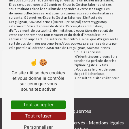
de vous contacter et sont enregistrées dans un fichier informatisé.
Elles sont destinées à Géomètres-Experts Geotop Salernes et ses
sous-traitants dans le seul but de répondre à votre message. Les
données collectées seront communiquées aux seuls destinataires
suivants: Géomètres-Experts Geotop Salernes 336 Route de
Draguignan, 83690 Salernes (Bureau principal) contact@geotop-
salernes.fr. Vous disposez de droits d’accès, de rectification,
d’effacement, de portabilité, de limitation, d’opposition, de retrait de
votre consentement à tout moment et du droit d’introduire une
réclamation auprès d’une autorité de contrôle, ainsi que d’organiser le
sort de vos données post-mortem. Vous pouvez exercer ces droits par
voie postale à l'adresse 336 Route de Draguignan, 83690 Salernes
(Bureau principal) ou par courrier électronique à l'adresse
contact@geotop-salernes.fr. Un justificatif d'identité pourra vous être
demandé. Nous conservons vos données pendant la période de prise
de contact puis pendant la durée de prescription légale aux fins
probatoires et de gestion des contentieux. Vous avez le droit de vous
Ce site utilise des cookies
inscrire sur la liste d'opposition au démarchage téléphonique,
et vous donne le contrôle
disponible à cette adresse:
Bloctel.gouv.fr
. Consultez le site cnil.fr pour
plus d’informations sur vos droits.
sur ceux que vous
souhaitez activer
Tout accepter
Recherches fréquentes
Tout refuser
©
Vistalid
- 2026 - Tous droits réservés -
Mentions légales
Personnaliser
-
Gestion des cookies