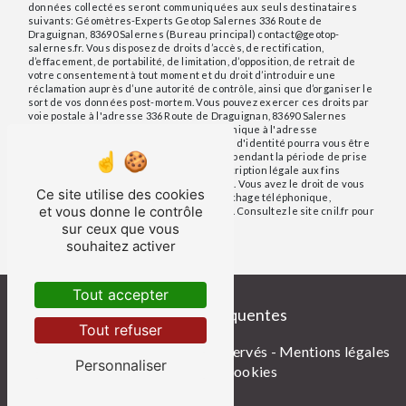
données collectées seront communiquées aux seuls destinataires
suivants: Géomètres-Experts Geotop Salernes 336 Route de
Draguignan, 83690 Salernes (Bureau principal) contact@geotop-
salernes.fr. Vous disposez de droits d’accès, de rectification,
d’effacement, de portabilité, de limitation, d’opposition, de retrait de
votre consentement à tout moment et du droit d’introduire une
réclamation auprès d’une autorité de contrôle, ainsi que d’organiser le
sort de vos données post-mortem. Vous pouvez exercer ces droits par
voie postale à l'adresse 336 Route de Draguignan, 83690 Salernes
(Bureau principal) ou par courrier électronique à l'adresse
contact@geotop-salernes.fr. Un justificatif d'identité pourra vous être
demandé. Nous conservons vos données pendant la période de prise
de contact puis pendant la durée de prescription légale aux fins
probatoires et de gestion des contentieux. Vous avez le droit de vous
Ce site utilise des cookies
inscrire sur la liste d'opposition au démarchage téléphonique,
et vous donne le contrôle
disponible à cette adresse:
Bloctel.gouv.fr
. Consultez le site cnil.fr pour
plus d’informations sur vos droits.
sur ceux que vous
souhaitez activer
Tout accepter
Recherches fréquentes
Tout refuser
©
Vistalid
- 2026 - Tous droits réservés -
Mentions légales
Personnaliser
-
Gestion des cookies