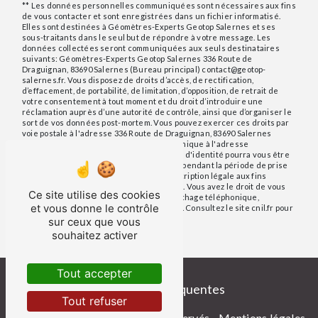
** Les données personnelles communiquées sont nécessaires aux fins
de vous contacter et sont enregistrées dans un fichier informatisé.
Elles sont destinées à Géomètres-Experts Geotop Salernes et ses
sous-traitants dans le seul but de répondre à votre message. Les
données collectées seront communiquées aux seuls destinataires
suivants: Géomètres-Experts Geotop Salernes 336 Route de
Draguignan, 83690 Salernes (Bureau principal) contact@geotop-
salernes.fr. Vous disposez de droits d’accès, de rectification,
d’effacement, de portabilité, de limitation, d’opposition, de retrait de
votre consentement à tout moment et du droit d’introduire une
réclamation auprès d’une autorité de contrôle, ainsi que d’organiser le
sort de vos données post-mortem. Vous pouvez exercer ces droits par
voie postale à l'adresse 336 Route de Draguignan, 83690 Salernes
(Bureau principal) ou par courrier électronique à l'adresse
contact@geotop-salernes.fr. Un justificatif d'identité pourra vous être
demandé. Nous conservons vos données pendant la période de prise
de contact puis pendant la durée de prescription légale aux fins
probatoires et de gestion des contentieux. Vous avez le droit de vous
Ce site utilise des cookies
inscrire sur la liste d'opposition au démarchage téléphonique,
et vous donne le contrôle
disponible à cette adresse:
Bloctel.gouv.fr
. Consultez le site cnil.fr pour
plus d’informations sur vos droits.
sur ceux que vous
souhaitez activer
Tout accepter
Recherches fréquentes
Tout refuser
©
Vistalid
- 2026 - Tous droits réservés -
Mentions légales