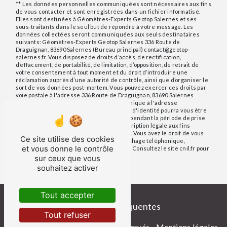
** Les données personnelles communiquées sont nécessaires aux fins
de vous contacter et sont enregistrées dans un fichier informatisé.
Elles sont destinées à Géomètres-Experts Geotop Salernes et ses
sous-traitants dans le seul but de répondre à votre message. Les
données collectées seront communiquées aux seuls destinataires
suivants: Géomètres-Experts Geotop Salernes 336 Route de
Draguignan, 83690 Salernes (Bureau principal) contact@geotop-
salernes.fr. Vous disposez de droits d’accès, de rectification,
d’effacement, de portabilité, de limitation, d’opposition, de retrait de
votre consentement à tout moment et du droit d’introduire une
réclamation auprès d’une autorité de contrôle, ainsi que d’organiser le
sort de vos données post-mortem. Vous pouvez exercer ces droits par
voie postale à l'adresse 336 Route de Draguignan, 83690 Salernes
(Bureau principal) ou par courrier électronique à l'adresse
contact@geotop-salernes.fr. Un justificatif d'identité pourra vous être
demandé. Nous conservons vos données pendant la période de prise
de contact puis pendant la durée de prescription légale aux fins
probatoires et de gestion des contentieux. Vous avez le droit de vous
Ce site utilise des cookies
inscrire sur la liste d'opposition au démarchage téléphonique,
et vous donne le contrôle
disponible à cette adresse:
Bloctel.gouv.fr
. Consultez le site cnil.fr pour
plus d’informations sur vos droits.
sur ceux que vous
souhaitez activer
Tout accepter
Recherches fréquentes
Tout refuser
©
Vistalid
- 2026 - Tous droits réservés -
Mentions légales