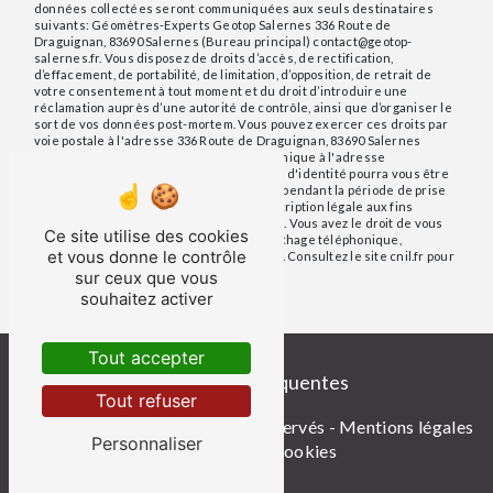
données collectées seront communiquées aux seuls destinataires
suivants: Géomètres-Experts Geotop Salernes 336 Route de
Draguignan, 83690 Salernes (Bureau principal) contact@geotop-
salernes.fr. Vous disposez de droits d’accès, de rectification,
d’effacement, de portabilité, de limitation, d’opposition, de retrait de
votre consentement à tout moment et du droit d’introduire une
réclamation auprès d’une autorité de contrôle, ainsi que d’organiser le
sort de vos données post-mortem. Vous pouvez exercer ces droits par
voie postale à l'adresse 336 Route de Draguignan, 83690 Salernes
(Bureau principal) ou par courrier électronique à l'adresse
contact@geotop-salernes.fr. Un justificatif d'identité pourra vous être
demandé. Nous conservons vos données pendant la période de prise
de contact puis pendant la durée de prescription légale aux fins
probatoires et de gestion des contentieux. Vous avez le droit de vous
Ce site utilise des cookies
inscrire sur la liste d'opposition au démarchage téléphonique,
et vous donne le contrôle
disponible à cette adresse:
Bloctel.gouv.fr
. Consultez le site cnil.fr pour
plus d’informations sur vos droits.
sur ceux que vous
souhaitez activer
Tout accepter
Recherches fréquentes
Tout refuser
©
Vistalid
- 2026 - Tous droits réservés -
Mentions légales
Personnaliser
-
Gestion des cookies